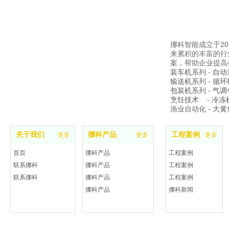
挪科智能成立于2
来累积的丰富的行
案，帮助企业提高
装车机
系列 -
自动
输送机
系列 -
循环
包装机
系列 -
气调
烹饪技术
-
冷冻
渔业自动化 -
大黄
关于我们
挪科产品
工程案例
更多
更多
更多
首页
挪科产品
工程案例
联系挪科
挪科产品
工程案例
联系挪科
挪科产品
工程案例
挪科产品
挪科新闻