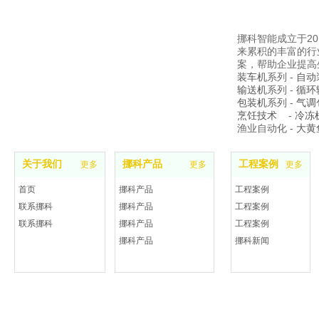
挪科智能成立于2
来累积的丰富的行
案，帮助企业提高
装车机
系列 -
自动
输送机
系列 -
循环
包装机
系列 -
气调
烹饪技术
-
冷冻
渔业自动化 -
大黄
关于我们
挪科产品
工程案例
更多
更多
更多
首页
挪科产品
工程案例
联系挪科
挪科产品
工程案例
联系挪科
挪科产品
工程案例
挪科产品
挪科新闻