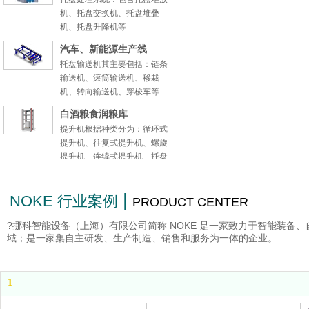
机、托盘交换机、托盘堆叠
机、托盘升降机等
汽车、新能源生产线
托盘输送机其主要包括：链条
输送机、滚筒输送机、移栽
机、转向输送机、穿梭车等
白酒粮食润粮库
提升机根据种类分为：循环式
提升机、往复式提升机、螺旋
提升机、连续式提升机、托盘
提升机等
农副产品生产线
|
NOKE 行业案例
PRODUCT CENTER
工装线
?挪科智能设备（上海）有限公司简称 NOKE 是一家致力于智能装
机床配套生产线
域；是一家集自主研发、生产制造、销售和服务为一体的企业。
柔性链：不锈钢柔性链、铝合
金柔性链
资源回收生产线
1
皮带机：铝合金皮带机、重型