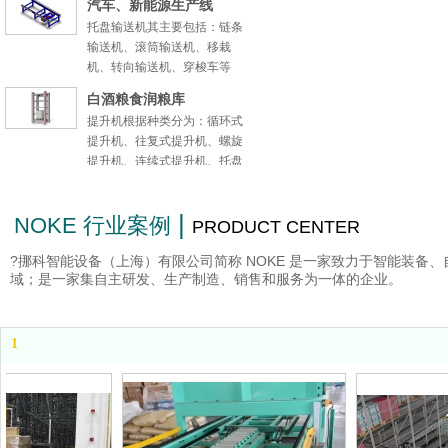
汽车、新能源生产线
托盘输送机其主要包括：链条
输送机、滚筒输送机、移栽
机、转向输送机、穿梭车等
白酒粮食润粮库
提升机根据种类分为：循环式
提升机、往复式提升机、螺旋
提升机、连续式提升机、托盘
提升机等
农副产品生产线
|
NOKE 行业案例
PRODUCT CENTER
工装线
?挪科智能设备（上海）有限公司简称 NOKE 是一家致力于智能装
机床配套生产线
域；是一家集自主研发、生产制造、销售和服务为一体的企业。
柔性链：不锈钢柔性链、铝合
金柔性链
资源回收生产线
1
皮带机：铝合金皮带机、重型
皮带机，转弯皮带机、爬坡皮
带机